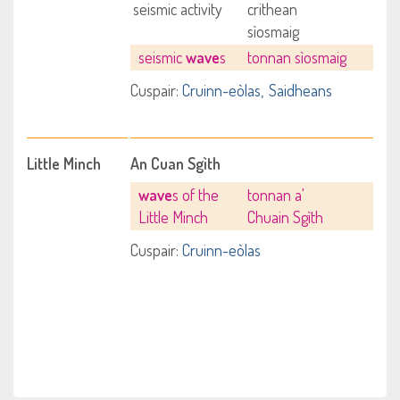
seismic activity
crithean
sìosmaig
seismic
wave
s
tonnan sìosmaig
Cuspair:
Cruinn-eòlas
Saidheans
Little Minch
An Cuan Sgìth
wave
s of the
tonnan a'
Little Minch
Chuain Sgìth
Cuspair:
Cruinn-eòlas