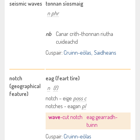
seismic waves
tonnan sìosmaig
n phr
nb
Canar crith-thonnan riutha
cuideachd
Cuspair:
Cruinn-eòlas
Saidheans
notch
eag (feart tìre)
(geographical
n
(f)
feature)
notch – eige
poss c
notches - eagan
pl
wave
-cut notch
eag gearradh-
tuinn
Cuspair:
Cruinn-eòlas