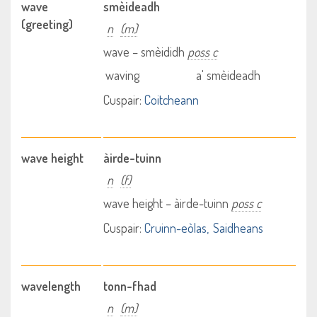
wave
smèideadh
(greeting)
n
(m)
wave – smèididh
poss c
waving
a' smèideadh
Cuspair:
Coitcheann
wave height
àirde-tuinn
n
(f)
wave height – àirde-tuinn
poss c
Cuspair:
Cruinn-eòlas
Saidheans
wavelength
tonn-fhad
n
(m)