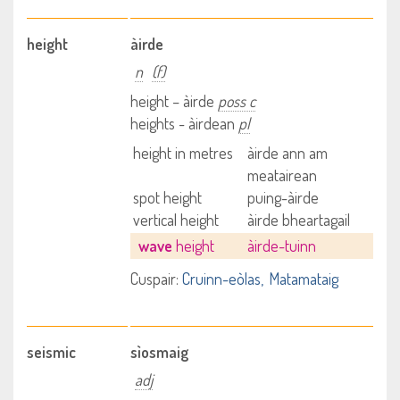
height
àirde
n
(f)
height – àirde
poss c
heights - àirdean
pl
height in metres
àirde ann am
meatairean
spot height
puing-àirde
vertical height
àirde bheartagail
wave
height
àirde-tuinn
Cuspair:
Cruinn-eòlas
Matamataig
seismic
sìosmaig
adj