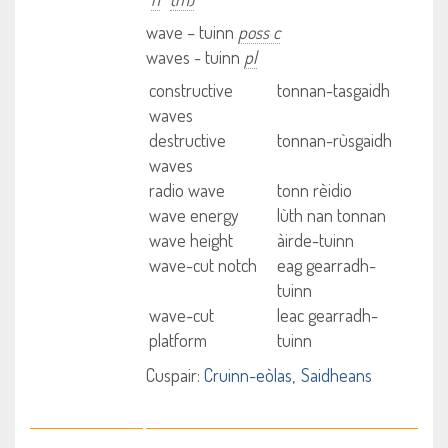
wave – tuinn
poss c
waves - tuinn
pl
constructive
tonnan-tasgaidh
waves
destructive
tonnan-rùsgaidh
waves
radio wave
tonn rèidio
wave energy
lùth nan tonnan
wave height
àirde-tuinn
wave-cut notch
eag gearradh-
tuinn
wave-cut
leac gearradh-
platform
tuinn
Cuspair:
Cruinn-eòlas
Saidheans