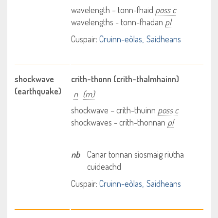
wavelength – tonn-fhaid
poss c
wavelengths - tonn-fhadan
pl
Cuspair:
Cruinn-eòlas
Saidheans
shockwave
crith-thonn (crith-thalmhainn)
(earthquake)
n
(m)
shockwave – crith-thuinn
poss c
shockwaves - crith-thonnan
pl
nb
Canar tonnan sìosmaig riutha
cuideachd
Cuspair:
Cruinn-eòlas
Saidheans