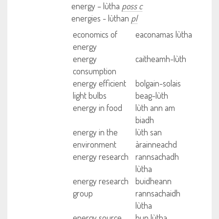
energy – lùtha
poss c
energies - lùthan
pl
economics of
eaconamas lùtha
energy
energy
caitheamh-lùth
consumption
energy efficient
bolgain-solais
light bulbs
beag-lùth
energy in food
lùth ann am
biadh
energy in the
lùth san
environment
àrainneachd
energy research
rannsachadh
lùtha
energy research
buidheann
group
rannsachaidh
lùtha
energy source
bun lùtha