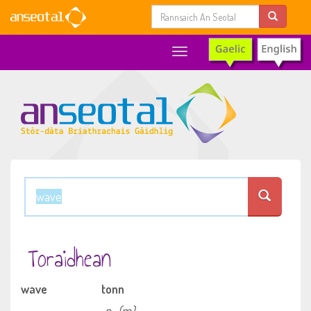
Toggle
navigation
Toraidhean
wave
tonn
n
(m)