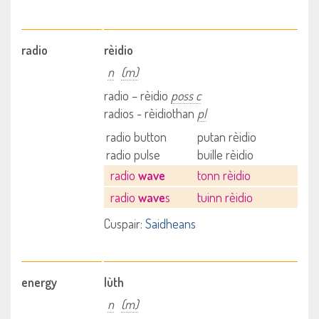
radio
rèidio
n
(m)
radio – rèidio
poss c
radios - rèidiothan
pl
radio button
putan rèidio
radio pulse
buille rèidio
radio
wave
tonn rèidio
radio
wave
s
tuinn rèidio
Cuspair:
Saidheans
energy
lùth
n
(m)