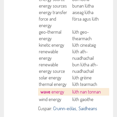
energy sources
bunan lùtha
energy transfer
aiseag lùtha
force and
fòrsa agus lùth
energy
geo-thermal
lùth geo-
energy
thearmach
kinetic energy
lùth cineataig
renewable
lùth ath-
energy
nuadhachail
renewable
bun lùtha ath-
energy source
nuadhachail
solar energy
lùth grèine
thermal energy
lùth tearmach
wave
energy
lùth nan tonnan
wind energy
lùth gaoithe
Cuspair:
Cruinn-eòlas
Saidheans