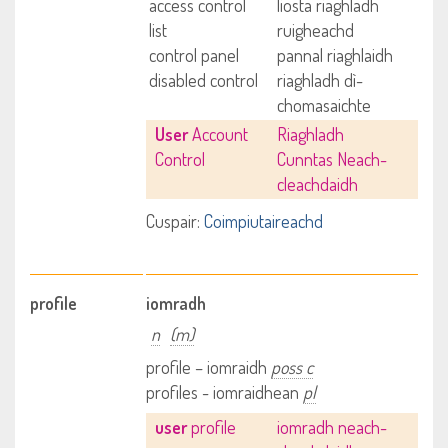
access control
liosta riaghladh
list
ruigheachd
control panel
pannal riaghlaidh
disabled control
riaghladh dì-
chomasaichte
User
Account
Riaghladh
Control
Cunntas Neach-
cleachdaidh
Cuspair:
Coimpiutaireachd
profile
iomradh
n
(m)
profile – iomraidh
poss c
profiles - iomraidhean
pl
user
profile
iomradh neach-