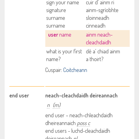
sign your name
cuir d' ainm ri
signature
ainm-sgrìobhte
surname
sloinneadh
surname
cinneadh
user
name
ainm neach-
cleachdaidh
what is your first
dè a' chiad ainm
name?
a thoirt?
Cuspair:
Coitcheann
end user
neach-cleachdaidh deireannach
n
(m)
end user – neach-chleachdaidh
dheireannaich
poss c
end users - luchd-cleachdaidh
deireannach
pl