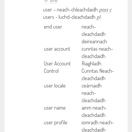
user – neach-chleachdaidh
poss c
users - luchd-cleachdaidh
pl
end user
neach-
cleachdaidh
deireannach
user account
cunntas neach-
cleachdaidh
User Account
Riaghladh
Control
Cunntas Neach-
cleachdaidh
user locale
ceàrnaidh
neach-
cleachdaidh
user name
ainm neach-
cleachdaidh
user profile
iomradh neach-
cleachdaidh