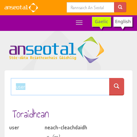
Toggle
navigation
Toraidhean
user
neach-cleachdaidh
n
(m)