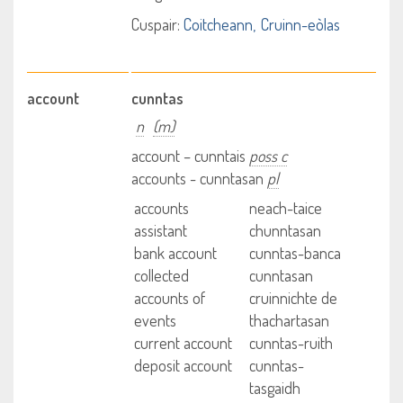
Cuspair:
Coitcheann
Cruinn-eòlas
account
cunntas
n
(m)
account – cunntais
poss c
accounts - cunntasan
pl
accounts
neach-taice
assistant
chunntasan
bank account
cunntas-banca
collected
cunntasan
accounts of
cruinnichte de
events
thachartasan
current account
cunntas-ruith
deposit account
cunntas-
tasgaidh