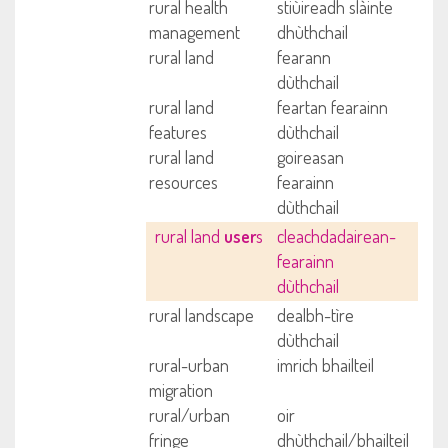
rural health
stiùireadh slàinte
management
dhùthchail
rural land
fearann
dùthchail
rural land
feartan fearainn
features
dùthchail
rural land
goireasan
resources
fearainn
dùthchail
rural land
user
s
cleachdadairean-
fearainn
dùthchail
rural landscape
dealbh-tìre
dùthchail
rural-urban
imrich bhailteil
migration
rural/urban
oir
fringe
dhùthchail/bhailteil