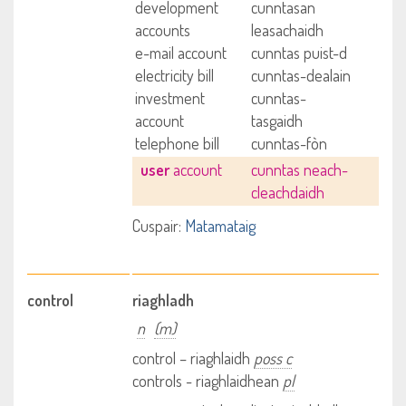
development
cunntasan
accounts
leasachaidh
e-mail account
cunntas puist-d
electricity bill
cunntas-dealain
investment
cunntas-
account
tasgaidh
telephone bill
cunntas-fòn
user
account
cunntas neach-
cleachdaidh
Cuspair:
Matamataig
control
riaghladh
n
(m)
control – riaghlaidh
poss c
controls - riaghlaidhean
pl