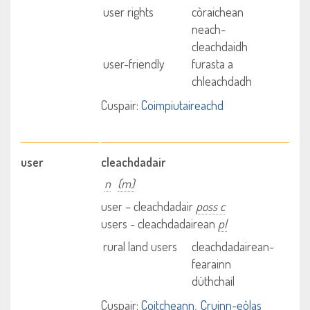
user rights
còraichean
neach-
cleachdaidh
user-friendly
furasta a
chleachdadh
Cuspair:
Coimpiutaireachd
user
cleachdadair
n
(m)
user – cleachdadair
poss c
users - cleachdadairean
pl
rural land users
cleachdadairean-
fearainn
dùthchail
Cuspair:
Coitcheann
Cruinn-eòlas