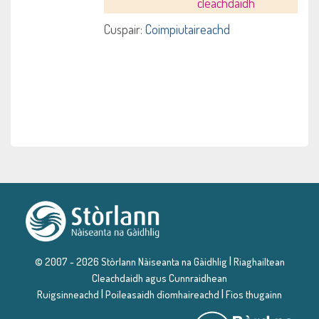
cleachdaidh
Cuspair:
Coimpiutaireachd
|
© 2007 - 2026 Stòrlann Nàiseanta na Gàidhlig
Riaghailtean
Cleachdaidh agus Cunnraidhean
|
|
Ruigsinneachd
Poileasaidh dìomhaireachd
Fios thugainn