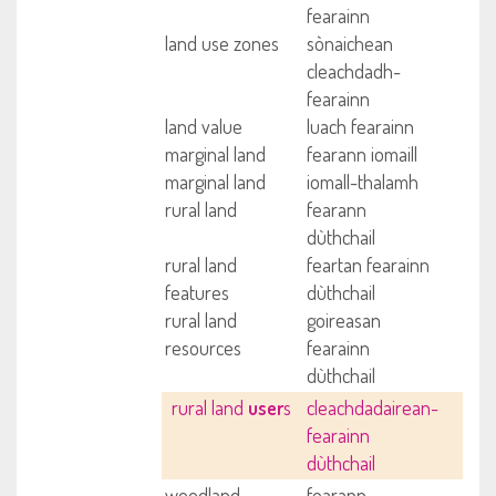
fearainn
land use zones
sònaichean
cleachdadh-
fearainn
land value
luach fearainn
marginal land
fearann iomaill
marginal land
iomall-thalamh
rural land
fearann
dùthchail
rural land
feartan fearainn
features
dùthchail
rural land
goireasan
resources
fearainn
dùthchail
rural land
user
s
cleachdadairean-
fearainn
dùthchail
woodland
fearann