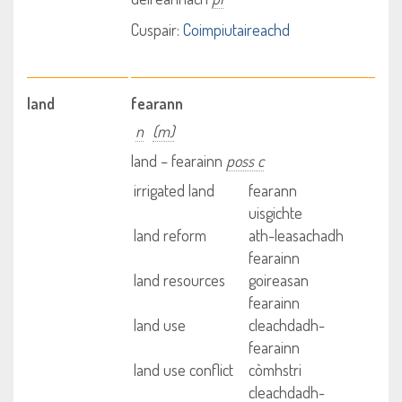
Cuspair:
Coimpiutaireachd
land
fearann
n
(m)
land – fearainn
poss c
irrigated land
fearann
uisgichte
land reform
ath-leasachadh
fearainn
land resources
goireasan
fearainn
land use
cleachdadh-
fearainn
land use conflict
còmhstri
cleachdadh-