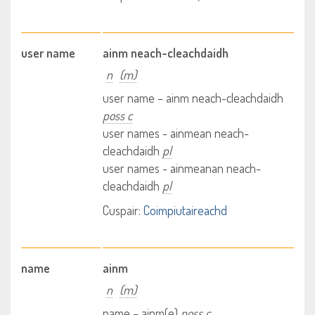
user name
ainm neach-cleachdaidh
n
(m)
user name – ainm neach-cleachdaidh
poss c
user names - ainmean neach-
cleachdaidh
pl
user names - ainmeanan neach-
cleachdaidh
pl
Cuspair:
Coimpiutaireachd
name
ainm
n
(m)
name – ainm(e)
poss c