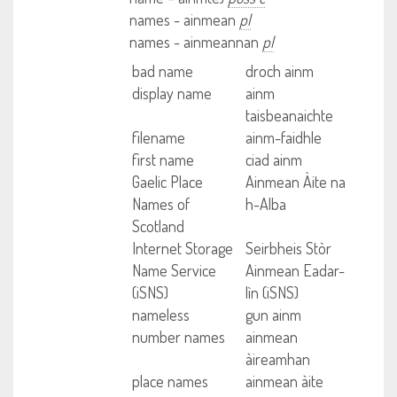
names - ainmean
pl
names - ainmeannan
pl
bad name
droch ainm
display name
ainm
taisbeanaichte
filename
ainm-faidhle
first name
ciad ainm
Gaelic Place
Ainmean Àite na
Names of
h-Alba
Scotland
Internet Storage
Seirbheis Stòr
Name Service
Ainmean Eadar-
(iSNS)
lìn (iSNS)
nameless
gun ainm
number names
ainmean
àireamhan
place names
ainmean àite