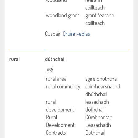
coillteach
woodland grant
grant fearann
coillteach
Cuspair:
Cruinn-eòlas
rural
dùthchail
adj
rural area
sgìre dhùthchail
rural community
coimhearsnachd
dhùthchail
rural
leasachadh
development
dùthchail
Rural
Cùmhnantan
Development
Leasachadh
Contracts
Dùthchail