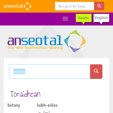
Toggle
navigation
Toraidhean
botany
luibh-eòlas
n
(m)