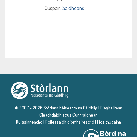
Cuspair:
Saidheans
|
© 2007 - 2026 Stòrlann Nàiseanta na Gàidhlig
Riaghailtean
Cleachdaidh agus Cunnraidhean
|
|
Ruigsinneachd
Poileasaidh dìomhaireachd
Fios thugainn