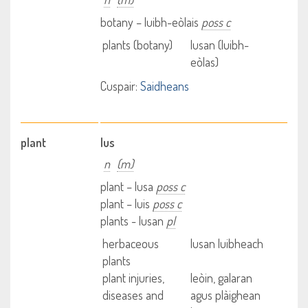
botany – luibh-eòlais
poss c
plants (botany)
lusan (luibh-
eòlas)
Cuspair:
Saidheans
plant
lus
n
(m)
plant – lusa
poss c
plant – luis
poss c
plants - lusan
pl
herbaceous
lusan luibheach
plants
plant injuries,
leòin, galaran
diseases and
agus plàighean