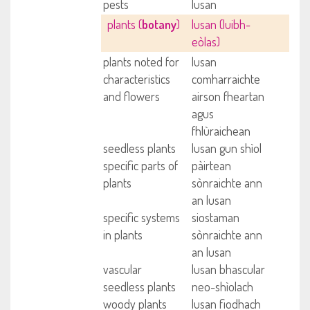
pests
lusan
plants (
botany
)
lusan (luibh-
eòlas)
plants noted for
lusan
characteristics
comharraichte
and flowers
airson fheartan
agus
fhlùraichean
seedless plants
lusan gun shìol
specific parts of
pàirtean
plants
sònraichte ann
an lusan
specific systems
siostaman
in plants
sònraichte ann
an lusan
vascular
lusan bhascular
seedless plants
neo-shìolach
woody plants
lusan fiodhach